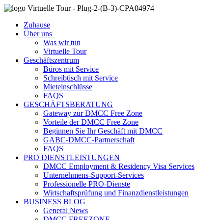
Zuhause
Über uns
Was wir tun
Virtuelle Tour
Geschäftszentrum
Büros mit Service
Schreibtisch mit Service
Mieteinschlüsse
FAQS
GESCHÄFTSBERATUNG
Gateway zur DMCC Free Zone
Vorteile der DMCC Free Zone
Beginnen Sie Ihr Geschäft mit DMCC
GABC-DMCC-Partnerschaft
FAQS
PRO DIENSTLEISTUNGEN
DMCC Employment & Residency Visa Services
Unternehmens-Support-Services
Professionelle PRO-Dienste
Wirtschaftsprüfung und Finanzdienstleistungen
BUSINESS BLOG
General News
DMCC FREEZONE