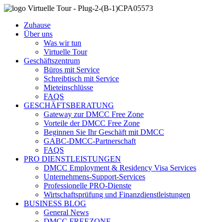
Zuhause
Über uns
Was wir tun
Virtuelle Tour
Geschäftszentrum
Büros mit Service
Schreibtisch mit Service
Mieteinschlüsse
FAQS
GESCHÄFTSBERATUNG
Gateway zur DMCC Free Zone
Vorteile der DMCC Free Zone
Beginnen Sie Ihr Geschäft mit DMCC
GABC-DMCC-Partnerschaft
FAQS
PRO DIENSTLEISTUNGEN
DMCC Employment & Residency Visa Services
Unternehmens-Support-Services
Professionelle PRO-Dienste
Wirtschaftsprüfung und Finanzdienstleistungen
BUSINESS BLOG
General News
DMCC FREEZONE