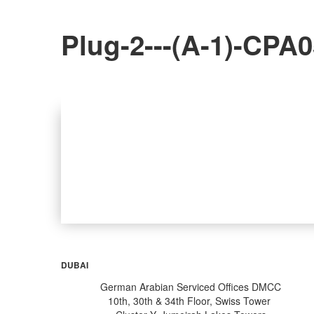
Plug-2---(A-1)-CPA
Back to Album
DUBAI
German Arabian Serviced Offices DMCC
10th, 30th & 34th Floor, Swiss Tower